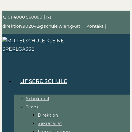
Zum Inhalt springen
📞 01 4000 560880
|
✉️
direktion.902042@schule.wien.gv.at
|
Kontakt
|
UNSERE SCHULE
Schulprofil
Team
Direktion
Sekretariat
Freizeitleitung