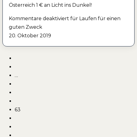
Österreich 1 € an Licht ins Dunkel!
Kommentare deaktiviert
für Laufen für einen
guten Zweck
20. Oktober 2019
Zur vorherigen Seite
1
…
60
61
62
63
64
65
Zur nächsten Seite