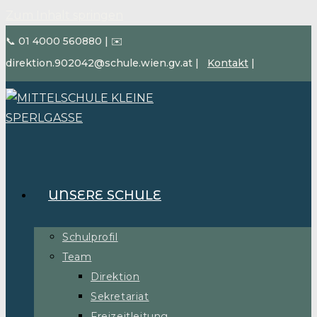
Zum Inhalt springen
📞 01 4000 560880
|
✉️
direktion.902042@schule.wien.gv.at
|
Kontakt
|
UNSERE SCHULE
Schulprofil
Team
Direktion
Sekretariat
Freizeitleitung