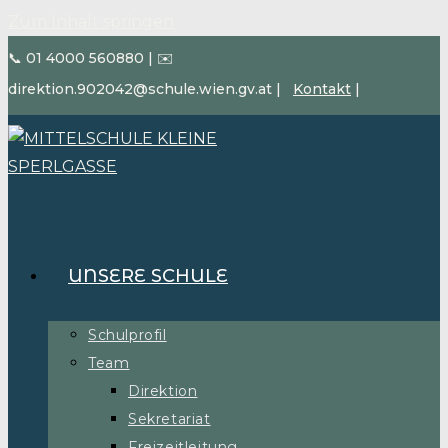
Zum Inhalt springen
📞 01 4000 560880
|
✉️
direktion.902042@schule.wien.gv.at
|
Kontakt
|
UNSERE SCHULE
Schulprofil
Team
Direktion
Sekretariat
Freizeitleitung