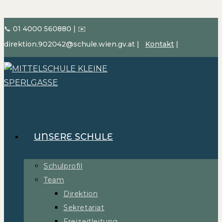
Zum Inhalt springen
📞 01 4000 560880
|
✉️
direktion.902042@schule.wien.gv.at
|
Kontakt
|
UNSERE SCHULE
Schulprofil
Team
Direktion
Sekretariat
Freizeitleitung