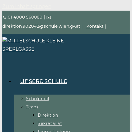
Zum Inhalt springen
📞 01 4000 560880
|
✉️
direktion.902042@schule.wien.gv.at
|
Kontakt
|
UNSERE SCHULE
Schulprofil
Team
Direktion
Sekretariat
Freizeitleitung