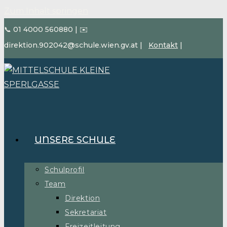
Zum Inhalt springen
📞 01 4000 560880
|
✉️
direktion.902042@schule.wien.gv.at
|
Kontakt
|
UNSERE SCHULE
Schulprofil
Team
Direktion
Sekretariat
Freizeitleitung