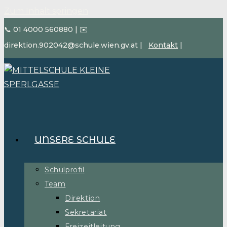
Zum Inhalt springen
📞 01 4000 560880
|
✉️
direktion.902042@schule.wien.gv.at
|
Kontakt
|
UNSERE SCHULE
Schulprofil
Team
Direktion
Sekretariat
Freizeitleitung