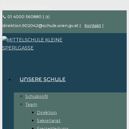
Zum Inhalt springen
📞 01 4000 560880
|
✉️
direktion.902042@schule.wien.gv.at
|
Kontakt
|
UNSERE SCHULE
Schulprofil
Team
Direktion
Sekretariat
Freizeitleitung