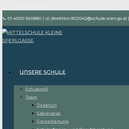
Zum Inhalt springen
📞 01 4000 560880
|
✉️ direktion.902042@schule.wien.gv.at
UNSERE SCHULE
Schulprofil
Team
Direktion
Sekretariat
Freizeitleitung