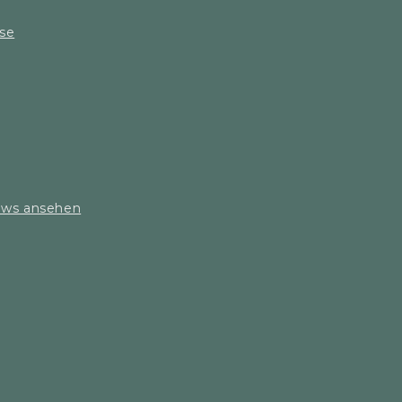
sse
iews ansehen