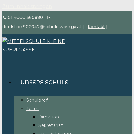
Zum Inhalt springen
📞 01 4000 560880
|
✉️
direktion.902042@schule.wien.gv.at
|
Kontakt
|
UNSERE SCHULE
Schulprofil
Team
Direktion
Sekretariat
Freizeitleitung