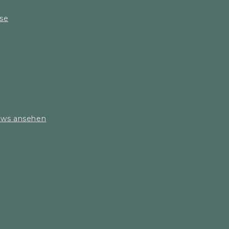
sse
iews ansehen