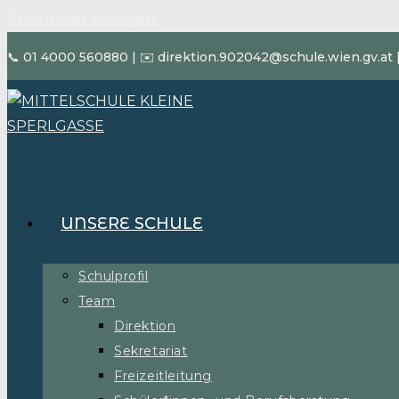
Zum Inhalt springen
📞 01 4000 560880
|
✉️ direktion.902042@schule.wien.gv.at
UNSERE SCHULE
Schulprofil
Team
Direktion
Sekretariat
Freizeitleitung