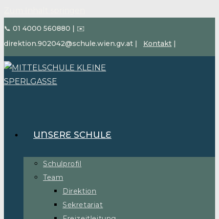
Zum Inhalt springen
📞 01 4000 560880
|
✉️
direktion.902042@schule.wien.gv.at
|
Kontakt
|
UNSERE SCHULE
Schulprofil
Team
Direktion
Sekretariat
Freizeitleitung