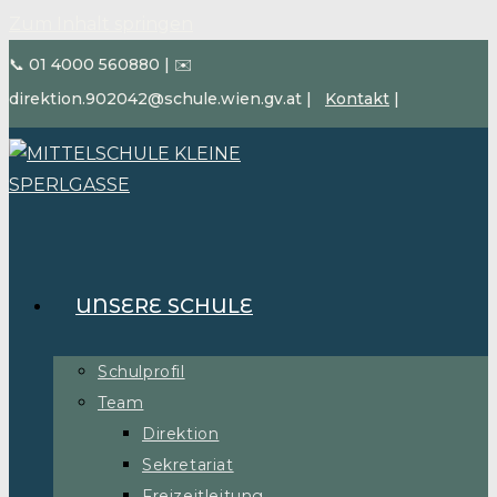
Zum Inhalt springen
📞 01 4000 560880
|
✉️
direktion.902042@schule.wien.gv.at
|
Kontakt
|
UNSERE SCHULE
Schulprofil
Team
Direktion
Sekretariat
Freizeitleitung