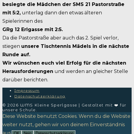
besiegte die Mädchen der SMS 21 Pastorstraße
mit 5:2,
unterlag dann den etwas älteren
Spielerinnen des
GRg 12 Erlgasse mit 2:5.
Da die Pastorstraße aber auch das 2. Spiel verlor,
stiegen
unsere Tischtennis Mädels in die nächste
Runde auf.
Wir wünschen euch viel Erfolg für die
nächsten
Herausforderungen
und werden an gleicher Stelle
darüber berichten.
Impressum
Datenschutzerklärung
© 2026 WMS Kleine Sperlgasse | Gestaltet mit ❤️ für
unsere Schule.
Diese Website benutzt Cookies. Wenn du die Website
weiter nutzt, gehen wir von deinem Einverständnis
aus.
OK
Nein
Datenschutzerklärung