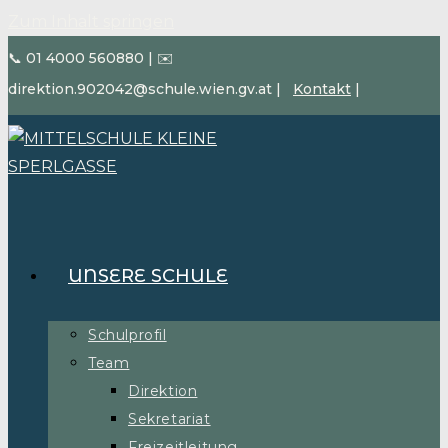
Zum Inhalt springen
📞 01 4000 560880
|
✉️
direktion.902042@schule.wien.gv.at
|
Kontakt
|
UNSERE SCHULE
Schulprofil
Team
Direktion
Sekretariat
Freizeitleitung