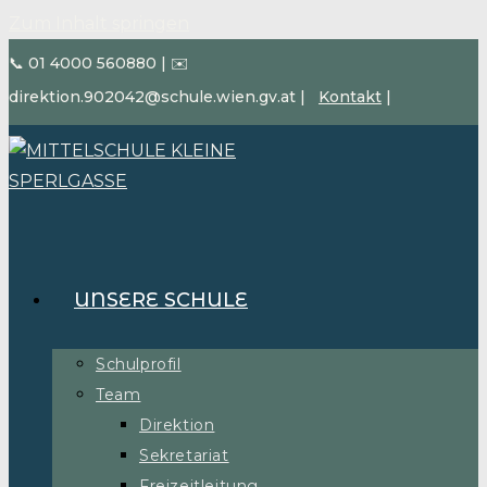
Zum Inhalt springen
📞 01 4000 560880
|
✉️
direktion.902042@schule.wien.gv.at
|
Kontakt
|
UNSERE SCHULE
Schulprofil
Team
Direktion
Sekretariat
Freizeitleitung