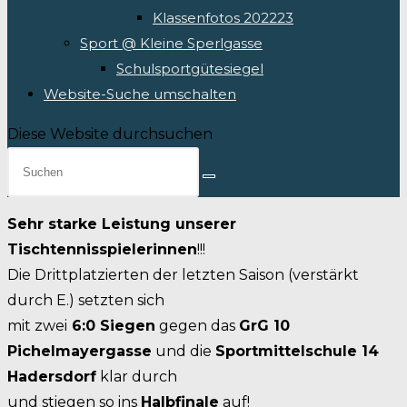
Klassenfotos 202223
Sport @ Kleine Sperlgasse
Schulsportgütesiegel
Website-Suche umschalten
Diese Website durchsuchen
Sehr starke Leistung unserer
Tischtennisspielerinnen
!!!
Die Drittplatzierten der letzten Saison (verstärkt
durch E.) setzten sich
mit zwei
6:0 Siegen
gegen das
GrG 10
Pichelmayergasse
und die
Sportmittelschule 14
Hadersdorf
klar durch
und stiegen so ins
Halbfinale
auf!