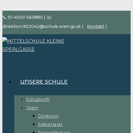
Zum Inhalt springen
📞 01 4000 560880
|
✉️
direktion.902042@schule.wien.gv.at
|
Kontakt
|
UNSERE SCHULE
Schulprofil
Team
Direktion
Sekretariat
Freizeitleitung