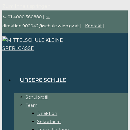
Zum Inhalt springen
📞 01 4000 560880
|
✉️
direktion.902042@schule.wien.gv.at
|
Kontakt
|
UNSERE SCHULE
Schulprofil
Team
Direktion
Sekretariat
Freizeitleitung