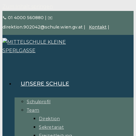
Zum Inhalt springen
📞 01 4000 560880
|
✉️
direktion.902042@schule.wien.gv.at
|
Kontakt
|
UNSERE SCHULE
Schulprofil
Team
Direktion
Sekretariat
Freizeitleitung