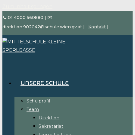
Zum Inhalt springen
📞 01 4000 560880
|
✉️
direktion.902042@schule.wien.gv.at
|
Kontakt
|
UNSERE SCHULE
Schulprofil
Team
Direktion
Sekretariat
Freizeitleitung