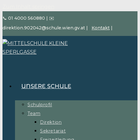
Zum Inhalt springen
📞 01 4000 560880
|
✉️
direktion.902042@schule.wien.gv.at
|
Kontakt
|
UNSERE SCHULE
Schulprofil
Team
Direktion
Sekretariat
Freizeitleitung