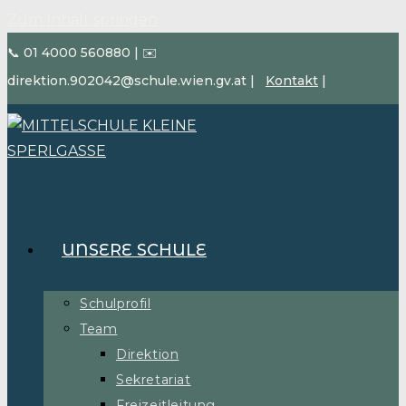
Zum Inhalt springen
📞 01 4000 560880
|
✉️
direktion.902042@schule.wien.gv.at
|
Kontakt
|
UNSERE SCHULE
Schulprofil
Team
Direktion
Sekretariat
Freizeitleitung