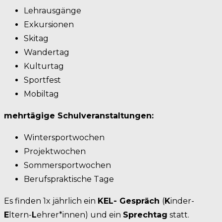
Lehrausgänge
Exkursionen
Skitag
Wandertag
Kulturtag
Sportfest
Mobiltag
mehrtägige Schulveranstaltungen:
Wintersportwochen
Projektwochen
Sommersportwochen
Berufspraktische Tage
Es finden 1x jährlich ein
KEL- Gespräch
(
K
inder-
E
ltern-
L
ehrer*innen) und ein
Sprechtag
statt.