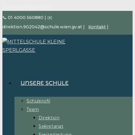
Zum Inhalt springen
📞 01 4000 560880
|
✉️
direktion.902042@schule.wien.gv.at
|
Kontakt
|
UNSERE SCHULE
Schulprofil
Team
Direktion
Sekretariat
Freizeitleitung